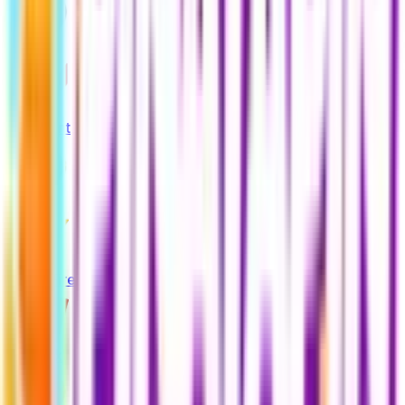
Steam
Valorant
LoL
Free Fire
Roblox