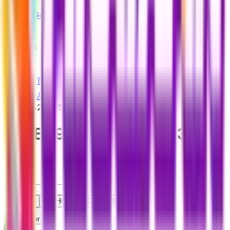
Razer Gold
Pubg
首页
产品
%2B995%20598001738
%2B995%20598001738
产
品
全部
(
0
)
礼品卡
(
0
)
PC 游戏
(
0
)
Filter