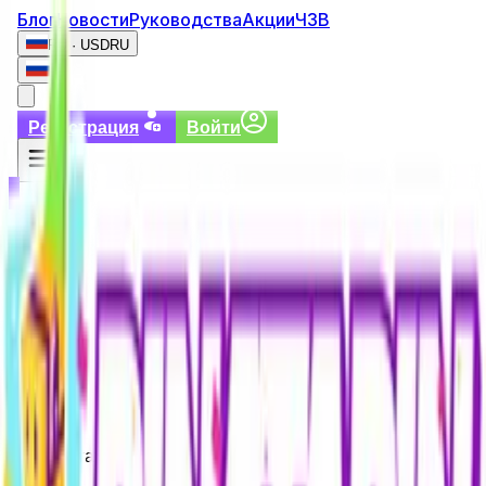
Блог
Новости
Руководства
Акции
ЧЗВ
RU · USD
RU
Регистрация
Войти
Регистрация
Войти
blog
0
Результаты