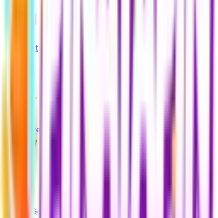
Steam
Valorant
LoL
Free Fire
Roblox
Razer Gold