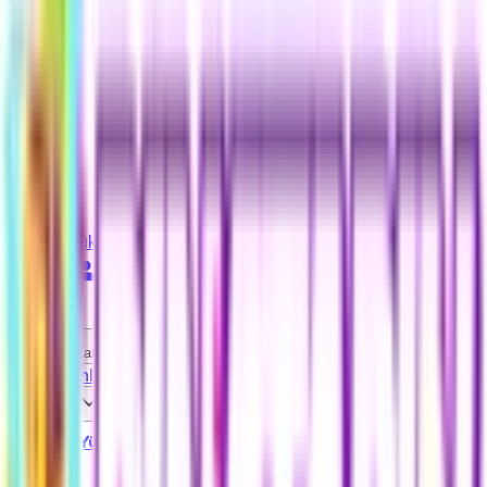
Giriş Yap
Anasayfa
Ara...
Bakiye Yükle
Destek
Hesabım
Hediye Kartları
PC Oyunları
Tüm Ürünler
İndirimdekiler
İçerikler
Bakiye Yükle