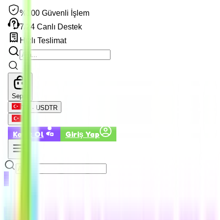
%100 Güvenli İşlem
7/24 Canlı Destek
Hızlı Teslimat
Sepet
TR · USD
TR
Kayıt Ol
Giriş Yap
Kayıt Ol