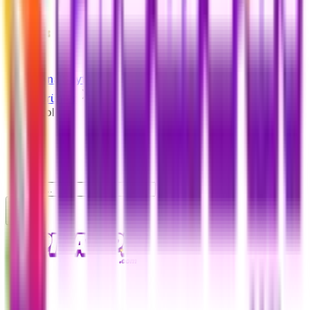
Pubg
Ana Sayfa
Ürünler
Lol
Lol