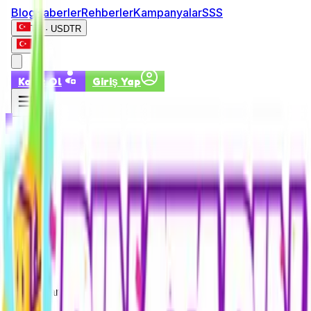
Blog
Haberler
Rehberler
Kampanyalar
SSS
TR · USD
TR
Kayıt Ol
Giriş Yap
Kayıt Ol
Giriş Yap
blog
0
Sonuçlar