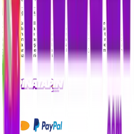
Satın aldığım dijital kodu/ürünü iade edebilir miyim?
Dijital ürün kodları (E-pin, CD Key vb.) yapısı gereği
"kullanıldığında tükenen" ve "tek kullanımlık" ürünlerdir.
Tüketici hakları yönetmeliği gereği, dijital kodlar tarafınıza
iletildikten ve tarafınızca görüntülendikten sonra ne yazık ki
iade veya değişim yapılamamaktadır. Bu nedenle satın alım
yapmadan önce ürünün doğruluğundan (platform, bölge vb.)
emin olmanızı rica ederiz.