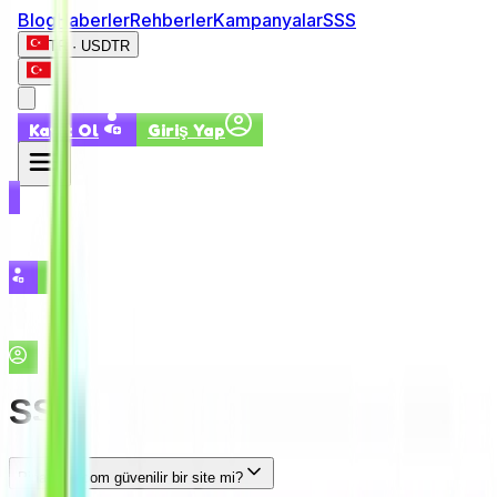
Blog
Haberler
Rehberler
Kampanyalar
SSS
TR · USD
TR
Kayıt Ol
Giriş Yap
Kayıt Ol
Giriş Yap
SSS
Pinatapin.com güvenilir bir site mi?