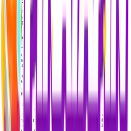
Pinatapin.com üyeliğimi nasıl iptal edebilirim?
Üyelik iptal talepleriniz için güvenlik prosedürlerimiz gereği
Canlı Destek
hattımız üzerinden müşteri temsilcilerimizle
iletişime geçmeniz gerekmektedir. Talebiniz alındıktan sonra
hesabınız kalıcı olarak silinecektir.
İnternette Pinatapin.com hakkında neden henüz çok fazla kullanıcı
yorumu yok?
Pinatapin.com, e-pin ve dijital kod sektörüne dinamik ve yeni
bir giriş yapmış olan genç bir platformdur. Sektörde yeni
olduğumuz için internetteki yorum sayısı şimdilik kısıtlı
olabilir; ancak her geçen gün büyüyen kullanıcı kitlemizle,
hızlı teslimat ve güvenilir hizmet anlayışımızı kanıtlayarak
yolumuza devam ediyoruz.
Satın aldığım dijital ürün kodlarının bir son kullanma tarihi var mı?
Evet, çoğu dijital ürün kodunun (E-pin) teknik olarak bir son
kullanma tarihi bulunmaktadır. Ancak endişelenmeyin; bu
süreler 1-2 gün gibi kısıtlı zamanlar değil, yayıncı firmaya
bağlı olarak genellikle 1 yıl veya daha uzun süreleri
kapsamaktadır. Yine de satın aldığınız kodları mümkün olan
en kısa sürede kullanmanızı tavsiye ederiz.