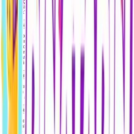
kodunuz için bozum talebi oluşturabilirsiniz. Satış işlemi
hakkında adım adım rehbere ulaşmak için "
buraya
tıklayarak
" blog sayfamızı ziyaret edebilirsiniz.
Satış talebi oluşturdum, işlem ne zaman sonuçlanır?
Satış talebiniz profesyonel ekibimiz tarafından mümkün olan
en kısa sürede, genellikle dakikalar içerisinde kontrol
edilerek sonuçlandırılır. Eğer bir gecikme olduğunu
düşünüyorsanız sitemizin sağ alt tarafındaki canlı destek
veya
WhatsApp
hattımız üzerinden bizimle iletişime
geçebilirsiniz.
Razer Gold Pin satışı sonrası bakiyemi nasıl çekebilirim?
Satış yaptığınız bakiyeler için
Bakiye çekim sayfası
üzerinden çekim talebi oluşturabilirsiniz. Çekim işlemiyle
ilgili adım adım rehbere
buraya tıklayarak
ulaşabilirsiniz.
Çekim talebi oluşturdum, ödeme ne zaman gönderilir?
Çekim talepleriniz muhasebe departmanımızın işlem sırasına
göre mümkün olan en kısa sürede, genellikle dakikalar
içerisinde gönderilmektedir. Bir gecikme yaşandığını