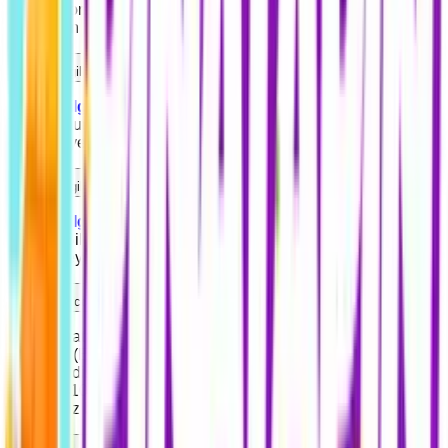
düşünüyorsanız canlı destek veya
WhatsApp
hattımız
üzerinden bize yazabilirsiniz.
Üyelik bilgilerimi nasıl değiştirebilirim?
Üyelik bilgileri
sayfasından Ad Soyad, E-posta adresi,
Telefon numarası ve üyelik şifrenizi kolayca
güncelleyebilirsiniz.
Fatura bilgilerimi nasıl değiştirebilirim?
Üyelik bilgileri
sayfasını açtıktan sonra üst kısımda bulunan
"Fatura Bilgilerim" sekmesine tıklayarak fatura bilgilerinizi
görüntüleyebilir ve kaydedebilirsiniz.
Pinatapin.com resmi ve orijinal ürün kodları mı sağlıyor?
Evet, Pinatapin.com olarak satışa sunduğumuz tüm ürün
kodlarını (E-pin) yalnızca markaların yetkili dağıtıcılarından
ve resmi distribütörlerden temin etmekteyiz. Satın aldığınız
kodlar %100 orijinaldir ve herhangi bir sorun yaşama
ihtimaliniz bulunmamaktadır.