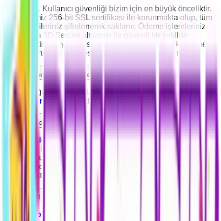
Kesinlikle. Kullanıcı güvenliği bizim için en büyük önceliktir.
Web sitemiz 256-bit SSL sertifikası ile korunmakta olup, tüm
kişisel verileriniz şifrelenerek saklanır. Ödeme işlemleriniz
bankaların 3D Secure altyapısı ile güvenli bir şekilde
gerçekleştirilir. Ayrıca resmi tedarikçilerle çalışarak size her
zaman sorunsuz ürün teslim etmeyi taahhüt ediyoruz.
Satın aldığım ürünleri nereden görüntüleyebilirim?
Satın aldığınız ürün kodlarına ve sipariş detaylarınıza
"
Siparişlerim
" sayfasından ulaşabilirsiniz.
Yaptığım ödemeleri nereden kontrol edebilirim?
Ödeme işlemleri
sayfası üzerinden yapmış olduğunuz tüm
ödemeleri kontrol edebilirsiniz. Eğer ödeme yapmanızın
ardından tutar kartınızdan çekildi fakat bu sayfada
görünmüyorsa, durumu kontrol etmemiz için lütfen canlı
destek hattımızla iletişime geçiniz.
Razer Gold Pin bozum işlemini nasıl yapabilirim?
"
Razer Gold Bozum
" sayfası üzerinden Razer Gold Pin